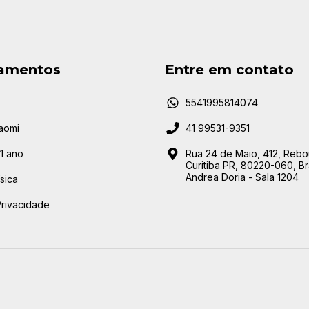
amentos
Entre em contato
5541995814074
aomi
41 99531-9351
1 ano
Rua 24 de Maio, 412, Rebo
Curitiba PR, 80220-060, Bra
Andrea Doria - Sala 1204
ísica
Privacidade