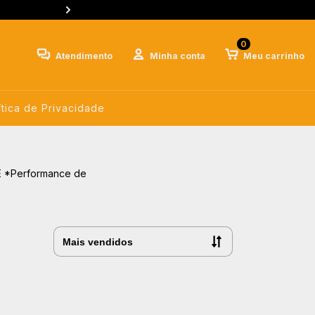
Seja bem-vinda(o) CURITIBA CELULARES clique e 
0
Atendimento
Minha conta
Meu carrinho
ítica de Privacidade
E *Performance de