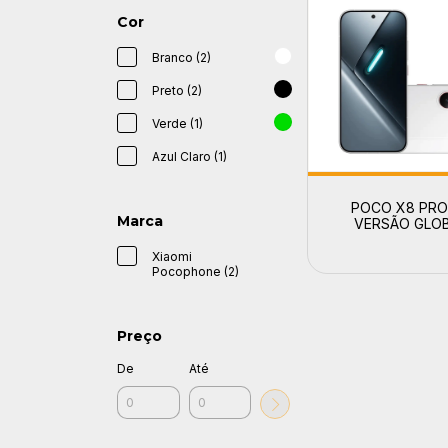
Cor
Branco (2)
Preto (2)
Verde (1)
Azul Claro (1)
POCO X8 PRO
Marca
VERSÃO GLO
Xiaomi
Pocophone (2)
Preço
De
Até