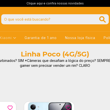
Clique aqui e confira nossas novidades
 Xiaomi
Garantia de 1 ano
Nossa loja física
Pol
Linha Poco (4G/5G)
urbinados? SIM *Câmeras que desafiam a lógica do preço? SEMPR
gamer sem precisar vender um rim? CLARO